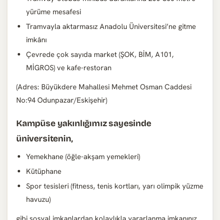
yürüme mesafesi
Tramvayla aktarmasız Anadolu Üniversitesi’ne gitme
imkânı
Çevrede çok sayıda market (ŞOK, BİM, A101,
MİGROS) ve kafe-restoran
(Adres: Büyükdere Mahallesi Mehmet Osman Caddesi
No:94 Odunpazar/Eskişehir)
Kampüse yakınlığımız sayesinde
üniversitenin,
Yemekhane (öğle-akşam yemekleri)
Kütüphane
Spor tesisleri (fitness, tenis kortları, yarı olimpik yüzme
havuzu)
gibi sosyal imkanlardan kolaylıkla yararlanma imkanınız