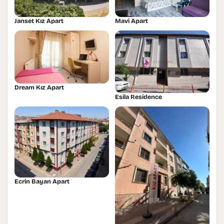
Janset Kız Apart
Mavi Apart
Dream Kız Apart
Esila Residence
Ecrin Bayan Apart