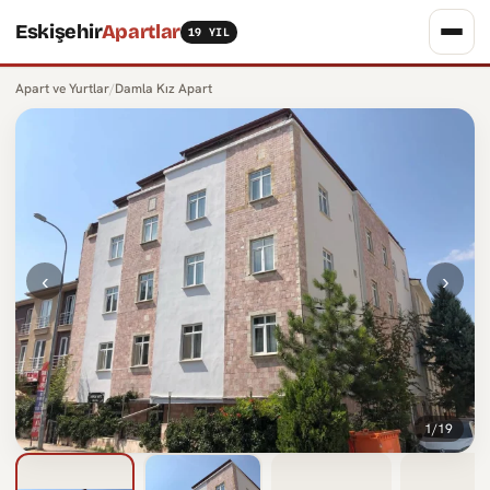
Eskişehir
Apartlar
19 YIL
Apart ve Yurtlar
/
Damla Kız Apart
‹
›
1
/19